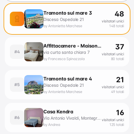
48
Tramonto sul mare 3
Discesa Ospedale 21
visitatori unici
by
Antonietta Marchese
148
totali
37
Affittacamere - Maison Rebecca
#
4
via curta santa chiara 7
visitatori unici
by
Francesca Spinazzola
80
totali
21
Tramonto sul mare 4
#
5
Discesa Ospedale 21
visitatori unici
by
Antonietta Marchese
49
totali
16
Casa Kendra
#
6
Via Antonio Vivaldi, Montegrotto Terme, Padova, Veneto, 35036, Italia
visitatori unici
by
Andrea
125
totali