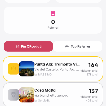
0
Referral
Più QRcodati
Top Referrer
164
Punta Ala: Tramonto Vista Mare!
Via del Castello, Punta Ala, Castiglione della Pescaia, Grosseto, Toscana, Italia
visitatori unici
by
MASSIMO
871
totali
137
Casa Matta
via bianchetti, genova
visitatori unici
by
Sergio B.
402
totali