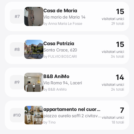
15
Casa de Maria
#
7
Via mario de Maria 14
visitatori unici
by
Anna Maria Le Fosse
29
totali
15
Casa Patrizia
#
8
Santa Croce, 620
visitatori unici
by
FULVIO BOSCARI
34
totali
14
B&B AniMo
#
9
Via Roma 94, Loceri
visitatori unici
by
B&B AniMo
24
totali
7
appartamento nel cuore del centro storico a due passi dal porto
#
10
piazza aurelio saffi 2 civitavecchia
visitatori unici
by
Tino
18
totali