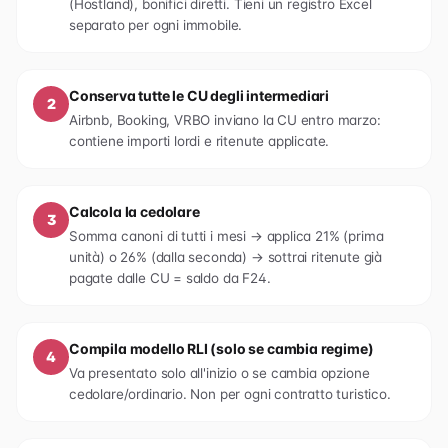
(Hostland), bonifici diretti. Tieni un registro Excel
separato per ogni immobile.
Conserva tutte le CU degli intermediari
2
Airbnb, Booking, VRBO inviano la CU entro marzo:
contiene importi lordi e ritenute applicate.
Calcola la cedolare
3
Somma canoni di tutti i mesi → applica 21% (prima
unità) o 26% (dalla seconda) → sottrai ritenute già
pagate dalle CU = saldo da F24.
Compila modello RLI (solo se cambia regime)
4
Va presentato solo all'inizio o se cambia opzione
cedolare/ordinario. Non per ogni contratto turistico.