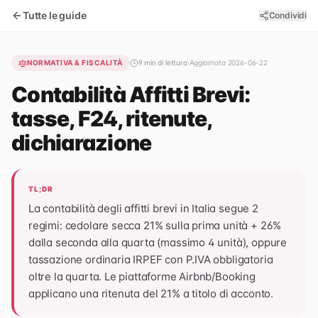
Tutte le guide
Condividi
NORMATIVA & FISCALITÀ
9
min di lettura
·
Aggiornata
2026-06-22
Contabilità Affitti Brevi:
tasse, F24, ritenute,
dichiarazione
TL;DR
La contabilità degli affitti brevi in Italia segue 2
regimi: cedolare secca 21% sulla prima unità + 26%
dalla seconda alla quarta (massimo 4 unità), oppure
tassazione ordinaria IRPEF con P.IVA obbligatoria
oltre la quarta. Le piattaforme Airbnb/Booking
applicano una ritenuta del 21% a titolo di acconto.