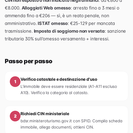
CIN non esposto o non indicato negli annunci
: da €800 a
€8.000.
Alloggiati Web omesso
: arresto fino a 3 mesi o
ammenda fino a €206 — sì, è un reato penale, non
amministrativo.
ISTAT omesso
: €25-129 per mancata
trasmissione.
Imposta di soggiorno non versata
: sanzione
tributaria 30% sull'omesso versamento + interessi.
Passo per passo
Verifica catastale e destinazione d'uso
1
L'immobile deve essere residenziale (A1-A11 escluso
A10). Verifica la categoria al catasto.
Richiedi CIN ministeriale
2
bdsr.ministeroturismo.gov.it con SPID. Compila scheda
immobile, allega documenti, ottieni CIN.