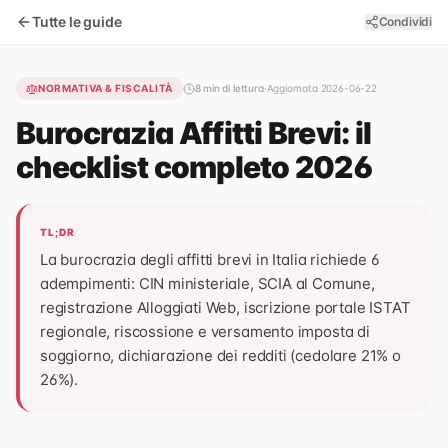
Tutte le guide
Condividi
NORMATIVA & FISCALITÀ
8
min di lettura
·
Aggiornata
2026-06-22
Burocrazia Affitti Brevi: il
checklist completo 2026
TL;DR
La burocrazia degli affitti brevi in Italia richiede 6
adempimenti: CIN ministeriale, SCIA al Comune,
registrazione Alloggiati Web, iscrizione portale ISTAT
regionale, riscossione e versamento imposta di
soggiorno, dichiarazione dei redditi (cedolare 21% o
26%).