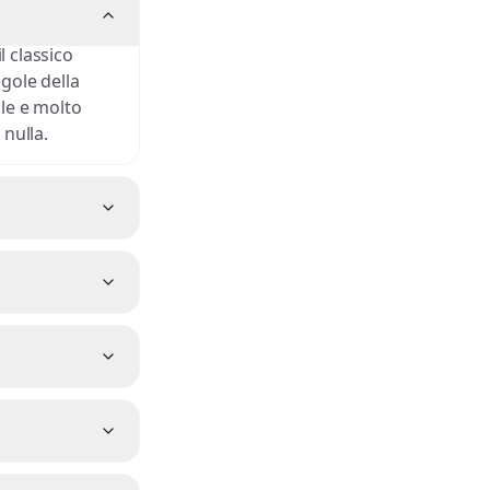
l classico
egole della
gle e molto
 nulla.