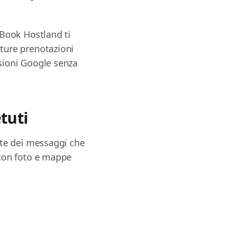
stBook Hostland ti
uture prenotazioni
nsioni Google senza
tuti
arte dei messaggi che
, con foto e mappe