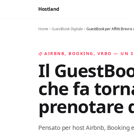
Hostland
Home
GuestBook Digitale
GuestBook per Affitti Brevi e
AIRBNB, BOOKING, VRBO — UN 
Il GuestBoo
che fa torna
prenotare d
Pensato per host Airbnb, Booking e V