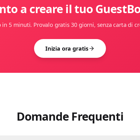
nto a creare il tuo GuestB
 in 5 minuti. Provalo gratis 30 giorni, senza carta di cr
Inizia ora gratis
Domande Frequenti