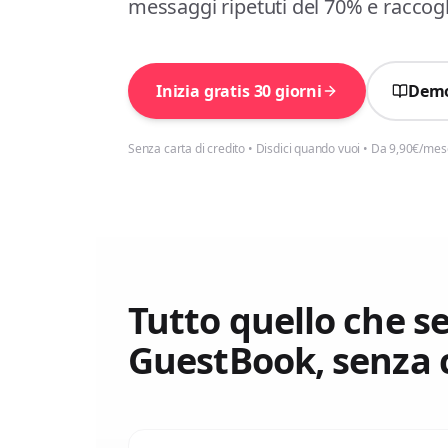
messaggi ripetuti del 70% e racco
Inizia gratis 30 giorni
Demo
Senza carta di credito • Disdici quando vuoi • Da 9,90€/me
Tutto quello che se
GuestBook, senza