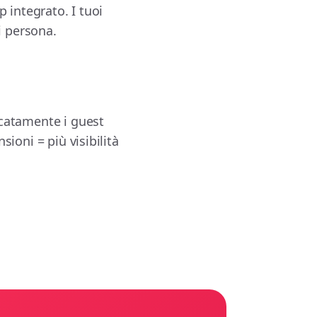
 integrato. I tuoi
i persona.
catamente i guest
ioni = più visibilità