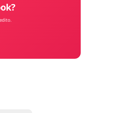
ook?
edito.