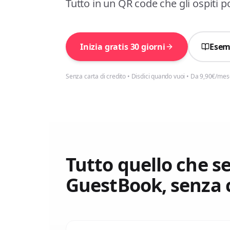
Tutto in un QR code che gli ospiti p
Inizia gratis 30 giorni
Esem
Senza carta di credito • Disdici quando vuoi • Da 9,90€/me
Tutto quello che se
GuestBook, senza