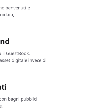
ono benvenuti e
guidata,
and
ro il GuestBook.
 asset digitale invece di
ti
con bagni pubblici,
e.