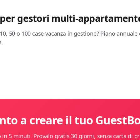
 per gestori multi-appartament
0, 50 o 100 case vacanza in gestione? Piano annuale c
a.
nto a creare il tuo GuestB
 in 5 minuti. Provalo gratis 30 giorni, senza carta di cr