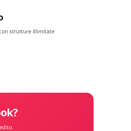
o
on strutture illimitate
ook?
edito.